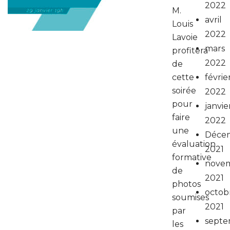
2022
M.
avril
Louis
2022
Lavoie
mars
profitera
2022
de
cette
févrie
soirée
2022
pour
janvie
faire
2022
une
Déce
évaluation
2021
formative
nove
de
2021
photos
octob
soumises
2021
par
septe
les