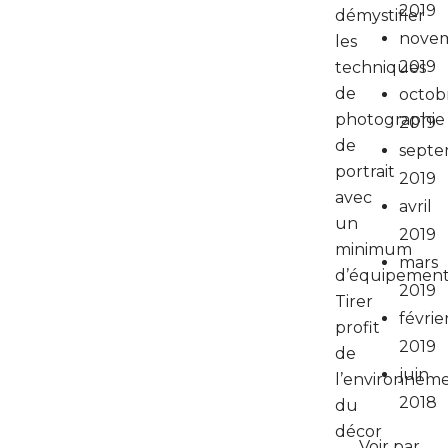
2019
démystifier
nove
les
2019
techniques
de
octob
photographie
2019
de
septe
portrait
2019
avec
avril
un
2019
minimum
mars
d’équipement
2019
Tirer
févrie
profit
2019
de
juin
l’environneme
2018
du
décor
Voir par