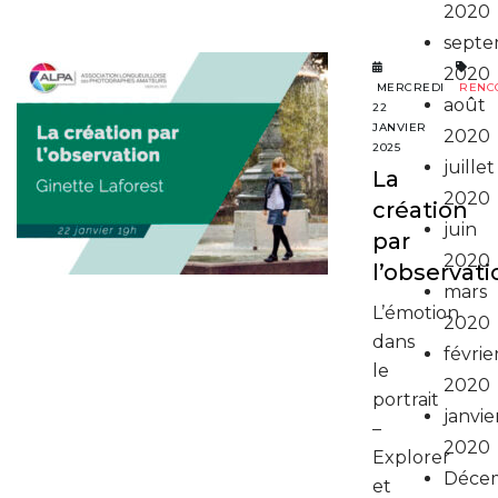
2020
septe
2020
MERCREDI
RENC
août
22
JANVIER
2020
2025
juillet
La
2020
création
juin
par
2020
l’observati
mars
L’émotion
2020
dans
févrie
le
2020
portrait
janvie
–
2020
Explorer
Déce
et