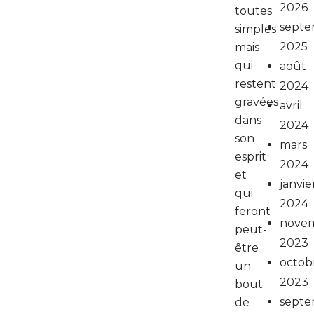
2026
toutes
septe
simples
2025
mais
qui
août
restent
2024
gravées
avril
dans
2024
son
mars
esprit
2024
et
janvie
qui
2024
feront
nove
peut-
2023
être
octob
un
2023
bout
septe
de