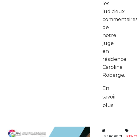
les
judicieux
commentaire
de
notre
juge
en
résidence
Caroline
Roberge.
En
savoir
plus
MERCREDI
RENC