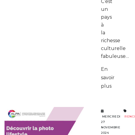
C’est
un
pays
à
la
richesse
culturelle
fabuleuse…
En
savoir
plus
MERCREDI
RENC
27
NOVEMBRE
2024