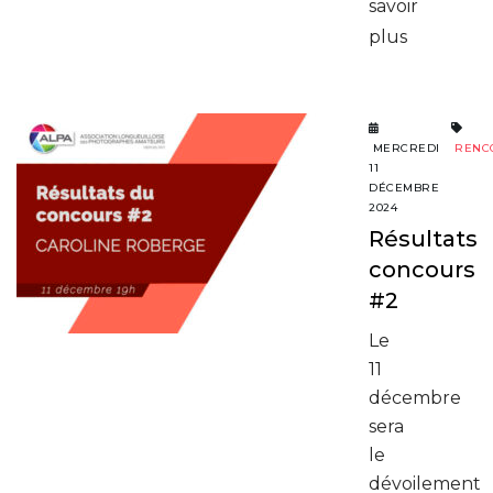
savoir
plus
MERCREDI
RENC
11
DÉCEMBRE
2024
Résultats
concours
#2
Le
11
décembre
sera
le
dévoilement