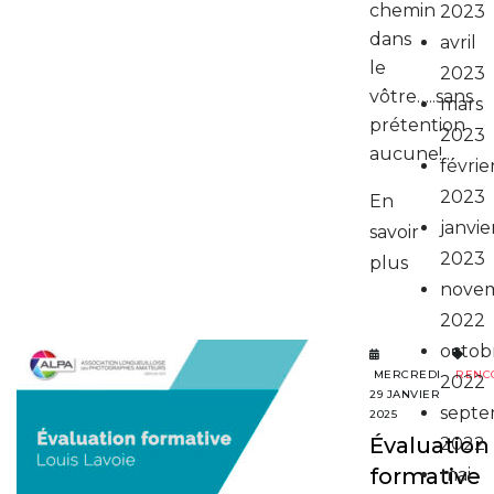
chemin
2023
dans
avril
le
2023
vôtre…..sans
mars
prétention
2023
aucune!…
févrie
2023
En
janvie
savoir
2023
plus
nove
2022
octob
MERCREDI
RENC
2022
29 JANVIER
septe
2025
Évaluation
2022
formative
mai