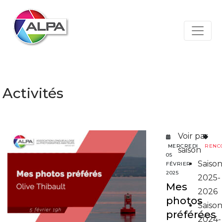
Activités
Voir par
MERCREDI
RENC
saison
05
Saiso
FÉVRIER
2025
2025-
Mes
2026
photos
Saiso
préférées
2024-