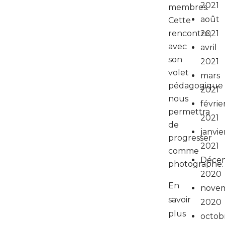
2021
membres.
août
Cette
rencontre,
2021
avec
avril
son
2021
volet
mars
pédagogique
2021
nous
févrie
permettra
2021
de
janvie
progresser
2021
comme
Déce
photographe.
2020
En
nove
savoir
2020
plus
octob