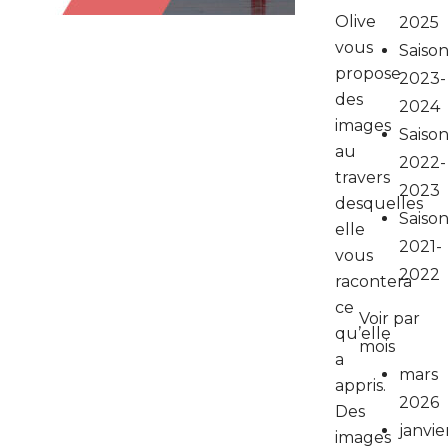
Olive
2025
vous
Saiso
propose
2023-
des
2024
images
Saiso
au
2022-
travers
2023
desquelles
Saiso
elle
2021-
vous
2022
racontera
ce
Voir par
qu’elle
mois
a
mars
appris.
2026
Des
janvie
images