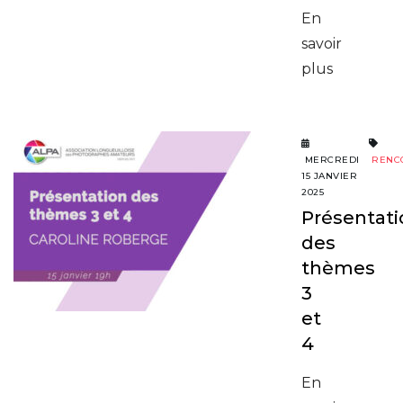
En
savoir
plus
MERCREDI
RENC
15 JANVIER
2025
Présentati
des
thèmes
3
et
4
En