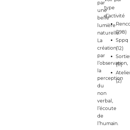
par
type
une
d’activité
belle
Renco
lumière
(198)
naturelle.
Sppq
La
création
(12)
par
Sortie
l’observation,
(11)
la
Atelie
perception
(2)
du
non
verbal,
l’écoute
de
l’humain.