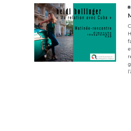
M
C
H
f
e
r
g
l