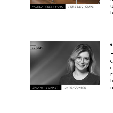
U
l
Ç
d
m
l
n