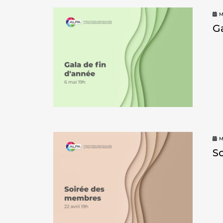
M
G
M
S